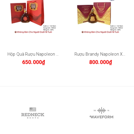
Hộp Quà Rượu Napoleon Brandy Extra De Luxe XO 700ml Dáng Chai Kim Cương - Quà Biếu Sang Trọng
Rượu Brandy Napoleon XO Gold Club Special 700ml 40% - Hộp Quà Tết Cao Cấp Kèm Túi Xách - Shop Thiện
650.000₫
800.000₫