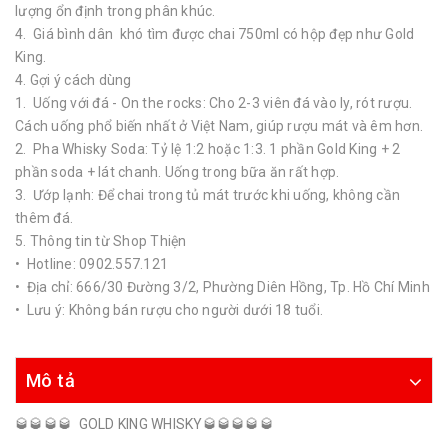
lượng ổn định trong phân khúc.
4. Giá bình dân khó tìm được chai 750ml có hộp đẹp như Gold
King.
4. Gợi ý cách dùng
1. Uống với đá - On the rocks: Cho 2-3 viên đá vào ly, rót rượu.
Cách uống phổ biến nhất ở Việt Nam, giúp rượu mát và êm hơn.
2. Pha Whisky Soda: Tỷ lệ 1:2 hoặc 1:3. 1 phần Gold King + 2
phần soda + lát chanh. Uống trong bữa ăn rất hợp.
3. Ướp lạnh: Để chai trong tủ mát trước khi uống, không cần
thêm đá.
5. Thông tin từ Shop Thiện
• Hotline: 0902.557.121
• Địa chỉ: 666/30 Đường 3/2, Phường Diên Hồng, Tp. Hồ Chí Minh
• Lưu ý: Không bán rượu cho người dưới 18 tuổi.
Mô tả
🥃🥃🥃🥃 GOLD KING WHISKY🥃🥃🥃🥃🥃