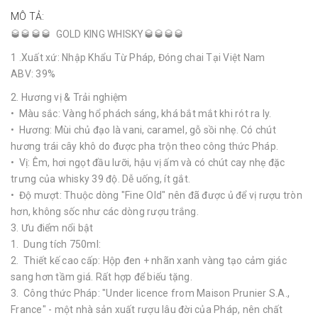
MÔ TẢ:
🥃🥃🥃🥃 GOLD KING WHISKY🥃🥃🥃🥃
1 .Xuất xứ: Nhập Khẩu Từ Pháp, Đóng chai Tại Việt Nam
ABV: 39%
2. Hương vị & Trải nghiệm
• Màu sắc: Vàng hổ phách sáng, khá bắt mắt khi rót ra ly.
• Hương: Mùi chủ đạo là vani, caramel, gỗ sồi nhẹ. Có chút
hương trái cây khô do được pha trộn theo công thức Pháp.
• Vị: Êm, hơi ngọt đầu lưỡi, hậu vị ấm và có chút cay nhẹ đặc
trưng của whisky 39 độ. Dễ uống, ít gắt.
• Độ mượt: Thuộc dòng "Fine Old" nên đã được ủ để vị rượu tròn
hơn, không sốc như các dòng rượu trắng.
3. Ưu điểm nổi bật
1. Dung tích 750ml:
2. Thiết kế cao cấp: Hộp đen + nhãn xanh vàng tạo cảm giác
sang hơn tầm giá. Rất hợp để biếu tặng.
3. Công thức Pháp: "Under licence from Maison Prunier S.A.,
France" - một nhà sản xuất rượu lâu đời của Pháp, nên chất