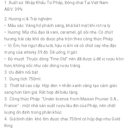
1 .Xuất xứ: Nhập Khẩu Từ Pháp, Đóng chai Tại Việt Nam
ABV: 39%
2. Hương vị & Trải nghiệm
• Màu sắc: Vàng hổ phách sáng, khá bắt mắt khi rót ra ly.
• Hương: Mùi chủ đạo là vani, caramel, gỗ sồi nhẹ. Có chút
hương trái cây khô do được pha trộn theo công thức Pháp.
• Vị: Êm, hơi ngọt đầu lưỡi, hậu vị ấm và có chút cay nhẹ đặc
trưng của whisky 39 độ. Dễ uống, ít gắt.
• Độ mượt: Thuộc dòng "Fine Old" nên đã được ủ để vị rượu tròn
hơn, không sốc như các dòng rượu trắng.
3. Ưu điểm nổi bật
1. Dung tích 750ml:
2. Thiết kế cao cấp: Hộp đen + nhãn xanh vàng tạo cảm giác
sang hơn tầm giá. Rất hợp để biếu tặng.
3. Công thức Pháp: "Under licence from Maison Prunier S.A.,
France" - một nhà sản xuất rượu lâu đời của Pháp, nên chất
lượng ổn định trong phân khúc.
4. Giá bình dân khó tìm được chai 750ml có hộp đẹp như Gold
King.