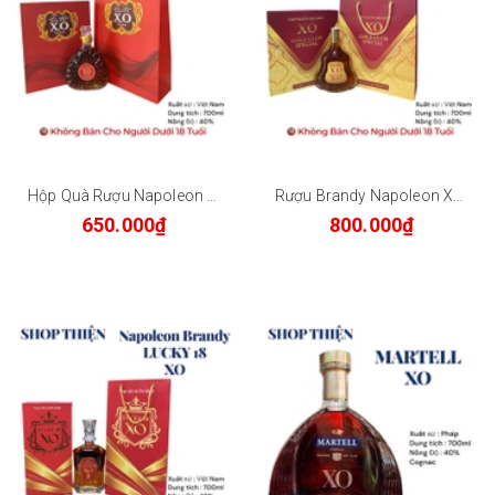
Hộp Quà Rượu Napoleon Brandy Extra De Luxe XO 700ml Dáng Chai Kim Cương - Quà Biếu Sang Trọng
Rượu Brandy Napoleon XO Gold Club Special 700ml 40% - Hộp Quà Tết Cao Cấp Kèm Túi Xách - Shop Thiện
650.000₫
800.000₫