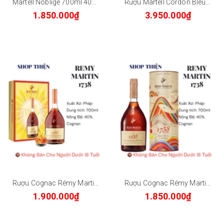
Martell Noblige 700ml 40% | Cognac Pháp Chính Hãng - Quà Biếu Sang Trọng
Rượu Martell Cordon Bleu Extra Old Cognac 700ml - Pháp
1.850.000₫
3.950.000₫
Rượu Cognac Rémy Martin 1738 Accord Royal Hộp Quà Tết Limited Edition 700ml
Rượu Cognac Rémy Martin 1738 Accord Royal Limited Edition by Huang Yuxing 700ml
1.900.000₫
1.850.000₫