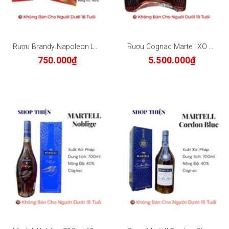
Rượu Brandy Napoleon LUCKY 18 XO 700ml 40% - Hộp Quà Tết Sang Trọng Kèm Túi Xách - Shop Thiện
Rượu Cognac Martell XO 700ml - Extra Old - Hộp Quà Cao Cấp
750.000₫
5.500.000₫