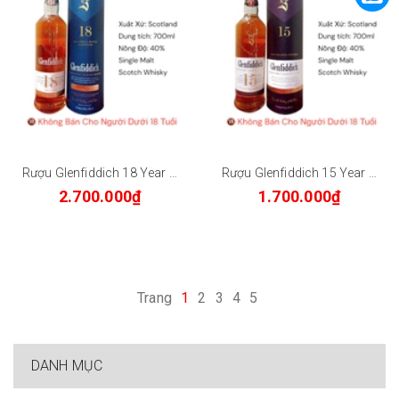
Rượu Glenfiddich 18 Year Old - Our Small Batch Eighteen - Single Malt Scotch Whisky 700ml
Rượu Glenfiddich 15 Year Old - Our Solera Fifteen - Single Malt Scotch Whisky 700ml
2.700.000₫
1.700.000₫
Trang
1
2
3
4
5
DANH MỤC