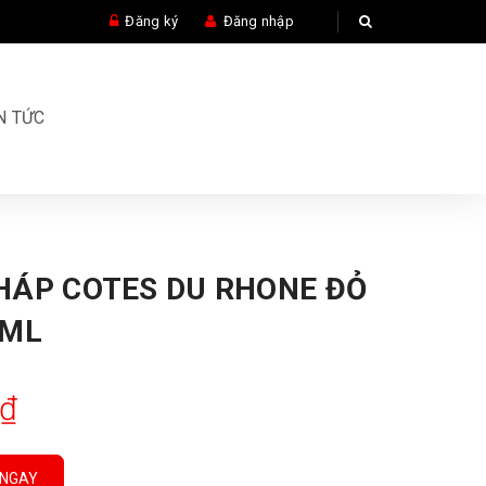
Đăng ký
Đăng nhập
N TỨC
HÁP COTES DU RHONE ĐỎ
0ML
0₫
 NGAY