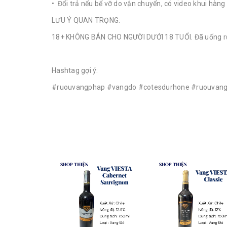
• Đổi trả nếu bể vỡ do vận chuyển, có video khui hàng
LƯU Ý QUAN TRỌNG:
18+ KHÔNG BÁN CHO NGƯỜI DƯỚI 18 TUỔI. Đã uống rượu
Hashtag gợi ý:
#ruouvangphap #vangdo #cotesdurhone #ruouvang