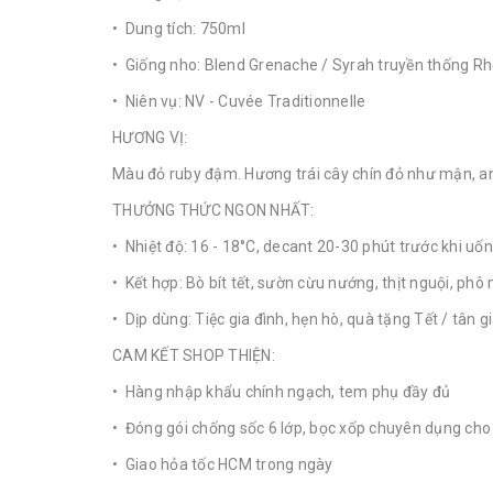
• Dung tích: 750ml
• Giống nho: Blend Grenache / Syrah truyền thống R
• Niên vụ: NV - Cuvée Traditionnelle
HƯƠNG VỊ:
Màu đỏ ruby đậm. Hương trái cây chín đỏ như mận, anh 
THƯỞNG THỨC NGON NHẤT:
• Nhiệt độ: 16 - 18°C, decant 20-30 phút trước khi uố
• Kết hợp: Bò bít tết, sườn cừu nướng, thịt nguội, ph
• Dịp dùng: Tiệc gia đình, hẹn hò, quà tặng Tết / tân 
CAM KẾT SHOP THIỆN:
• Hàng nhập khẩu chính ngạch, tem phụ đầy đủ
• Đóng gói chống sốc 6 lớp, bọc xốp chuyên dụng cho 
• Giao hỏa tốc HCM trong ngày