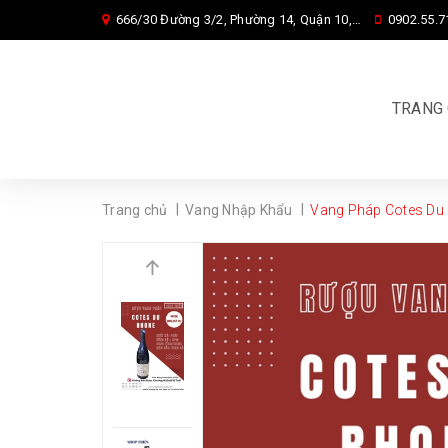
666/30 Đường 3/2, Phường 14, Quận 10, Tp. HCM
0902.55.7
TRANG
|
|
Trang chủ
Vang Nhập Khẩu
Vang Pháp Cotes Du