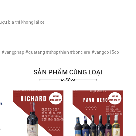
 bia thì không lái xe.
 #vangphap #quatang #shopthien #bonciere #vangdo15do
SẢN PHẨM CÙNG LOẠI