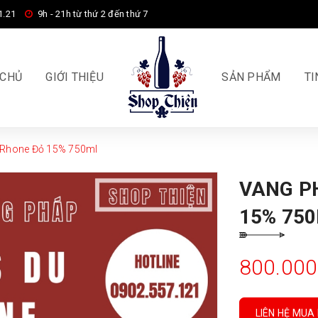
1.21
9h - 21h từ thứ 2 đến thứ 7
 CHỦ
GIỚI THIỆU
SẢN PHẨM
TI
 Rhone Đỏ 15% 750ml
VANG P
15% 75
800.00
LIÊN HỆ MUA