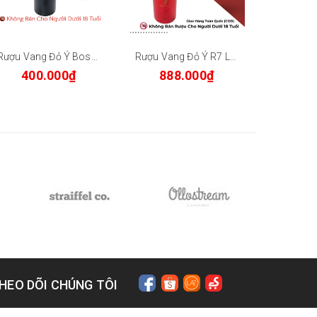
Rượu Vang Đỏ Ý Bosco De Merlo Primitivo Limited Edition 13.5% - Chai 750ml
Rượu Vang Đỏ Ý R7 Limited Edition 15% 750ml-Appassimento
400.000₫
888.000₫
40
HEO DÕI CHÚNG TÔI