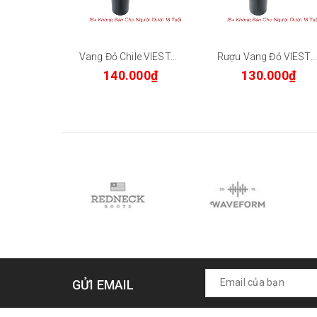
Vang Đỏ Chile VIESTA Cabernet Sauvignon 12.5% 750ml
Rượu Vang Đỏ VIESTA Classic Chile 750ml 12% - Vang Nhập Khẩu Central Valley
140.000₫
130.000₫
GỬI EMAIL