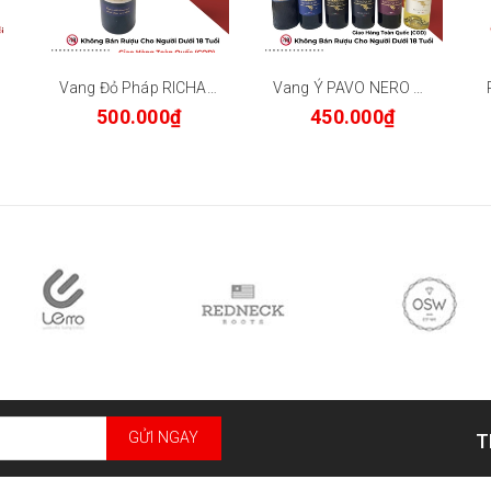
Vang Đỏ Pháp RICHARD Cotes Du Marmandais 14% 750ml
Vang Ý PAVO NERO 14% 750ml
500.000₫
450.000₫
GỬI NGAY
T