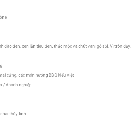
hône
đào đen, xen lẫn tiêu đen, thảo mộc và chút vani gỗ sồi. Vị tròn đầy,
ng
ô mai cứng, các món nướng BBQ kiểu Việt
gia / doanh nghiệp
chai thủy tinh