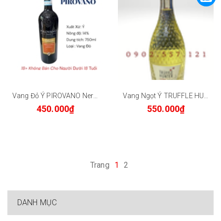
Vang Đỏ Ý PIROVANO Nero D' Avola 14% 750ml
Vang Ngọt Ý TRUFFLE HUNTER LEDA Moscato 5.5% 750ml
450.000₫
550.000₫
Trang
1
2
DANH MỤC