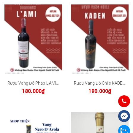
Rượu Vang Đỏ Pháp L'AMI Bordeaux 2021 Merlot Cabernet Sauvignon 14.5% 750ml - Vang Pháp Nhập Khẩu
Rượu Vang Đỏ Chile KADEN 13.5% 750ml
180.000₫
190.000₫