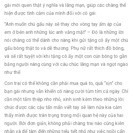
gái mới quen thật ý nghĩa và lãng mạn, giúp các chàng thể
hiện được tình cảm của mình đối với cô gái:
"Anh muốn chú gấu này sẽ thay cho vòng tay ấm áp của
em ở bên anh những lúc anh vắng mặt" – Đó là những lời
nói chàng có thể dành cho nàng khi gửi tặng cô ấy một chú
gấu bông thật to và dễ thương. Phụ nữ rất thích đồ bông,
và sẽ rất tuyệt vời khi tặng cô ấy một con cún bông to gần
bằng người nàng cùng với câu chúc lãng mạn và ngọt ngào
như thế.
Con trai có thể không cần phải mua quà to, quà “xịn” cho
bạn gái nhưng vẫn khiến cô nàng cười tủm tỉm cả ngày. Chỉ
cần một tấm thiệp nho nhỏ, xinh xinh kèm theo những lời
chúc được các cậu tẩn mẩn viết tay sẽ làm nửa kia cảm
thấy mình được trân trọng trong mối quan hệ này của hai
người. Bởi đơn giản, không phải chàng trai nào cũng kiên
nhẫn và để tâm đến những tiểu tiết nhỏ như việc ngồi cẩn