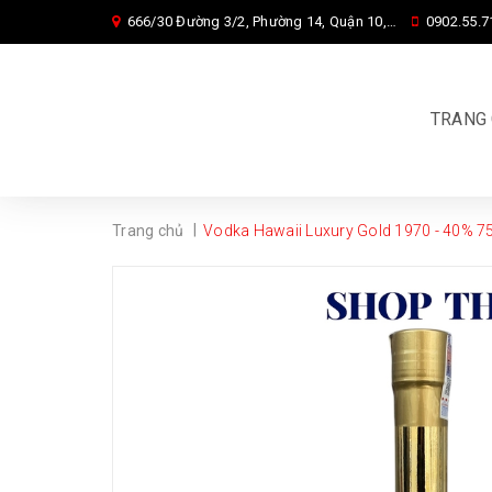
666/30 Đường 3/2, Phường 14, Quận 10, Tp. HCM
0902.55.7
TRANG
|
Trang chủ
Vodka Hawaii Luxury Gold 1970 - 40% 7