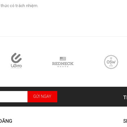
 thức có trách nhiệm.
GỬI NGAY
T
 ĐĂNG
S