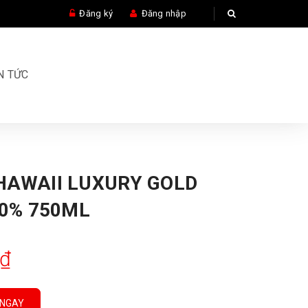
Đăng ký
Đăng nhập
N TỨC
HAWAII LUXURY GOLD
40% 750ML
0₫
 NGAY