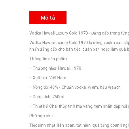
Mô tả
Vodka Hawaii Luxury Gold 1970 - Đẳng cấp trong từng
Vodka Hawaii Luxury Gold 1970 là dòng vodka cao cấp n
nhấn đẳng cấp cho bàn tiệc, quán bar, hoặc làm quà biế
Thông tin sản phẩm:
• Thương hiệu: Hawaii 1970
• Xuất xứ: Việt Nam.
• Nồng độ: 40% - Chuẩn vodka, vị êm, hậu vị sạch
• Dung tích: 750ml
• Thiết kế: Chai thủy tinh mạ vàng, tem nhãn dập nổi
Phù hợp cho:
Tiệc sinh nhật, liên hoan, tất niên, quà tặng doanh ng