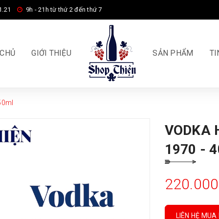
1.21
9h - 21h từ thứ 2 đến thứ 7
 CHỦ
GIỚI THIỆU
SẢN PHẨM
TI
50ml
VODKA 
1970 - 
220.00
LIÊN HỆ MUA