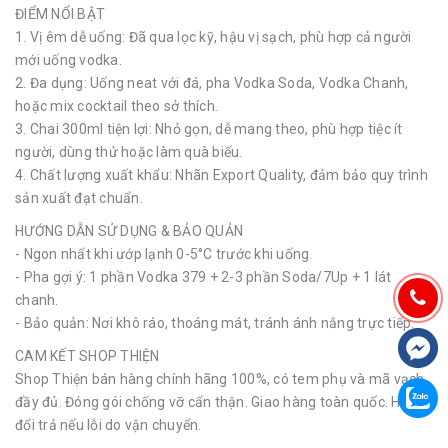
ĐIỂM NỔI BẬT
1. Vị êm dễ uống: Đã qua lọc kỹ, hậu vị sạch, phù hợp cả người
mới uống vodka.
2. Đa dụng: Uống neat với đá, pha Vodka Soda, Vodka Chanh,
hoặc mix cocktail theo sở thích.
3. Chai 300ml tiện lợi: Nhỏ gọn, dễ mang theo, phù hợp tiệc ít
người, dùng thử hoặc làm quà biếu.
4. Chất lượng xuất khẩu: Nhãn Export Quality, đảm bảo quy trình
sản xuất đạt chuẩn.
HƯỚNG DẪN SỬ DỤNG & BẢO QUẢN
- Ngon nhất khi ướp lạnh 0-5°C trước khi uống.
- Pha gợi ý: 1 phần Vodka 379 + 2-3 phần Soda/7Up + 1 lát
chanh.
- Bảo quản: Nơi khô ráo, thoáng mát, tránh ánh nắng trực tiếp.
CAM KẾT SHOP THIỆN
Shop Thiện bán hàng chính hãng 100%, có tem phụ và mã vạch
đầy đủ. Đóng gói chống vỡ cẩn thận. Giao hàng toàn quốc. Hỗ trợ
đổi trả nếu lỗi do vận chuyển.