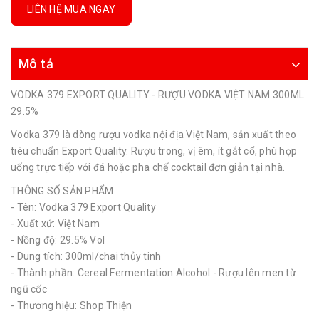
LIÊN HỆ MUA NGAY
Mô tả
VODKA 379 EXPORT QUALITY - RƯỢU VODKA VIỆT NAM 300ML
29.5%
Vodka 379 là dòng rượu vodka nội địa Việt Nam, sản xuất theo
tiêu chuẩn Export Quality. Rượu trong, vị êm, ít gắt cổ, phù hợp
uống trực tiếp với đá hoặc pha chế cocktail đơn giản tại nhà.
THÔNG SỐ SẢN PHẨM
- Tên: Vodka 379 Export Quality
- Xuất xứ: Việt Nam
- Nồng độ: 29.5% Vol
- Dung tích: 300ml/chai thủy tinh
- Thành phần: Cereal Fermentation Alcohol - Rượu lên men từ
ngũ cốc
- Thương hiệu: Shop Thiện