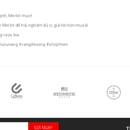
mạnh, Merlot mượt
erlot để trải nghiệm đủ vị, giá hời hơn mua lẻ.
g rượu bia.
#ruouvang #vangdeuong #shopthien
GỬI NGAY
T