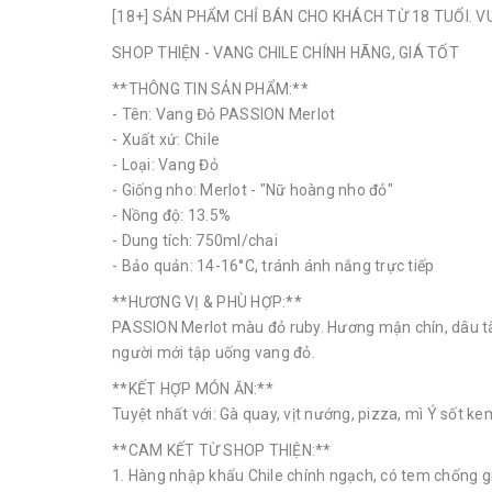
[18+] SẢN PHẨM CHỈ BÁN CHO KHÁCH TỪ 18 TUỔI. 
SHOP THIỆN - VANG CHILE CHÍNH HÃNG, GIÁ TỐT
**THÔNG TIN SẢN PHẨM:**
- Tên: Vang Đỏ PASSION Merlot
- Xuất xứ: Chile
- Loại: Vang Đỏ
- Giống nho: Merlot - "Nữ hoàng nho đỏ"
- Nồng độ: 13.5%
- Dung tích: 750ml/chai
- Bảo quản: 14-16°C, tránh ánh nắng trực tiếp
**HƯƠNG VỊ & PHÙ HỢP:**
PASSION Merlot màu đỏ ruby. Hương mận chín, dâu tây
người mới tập uống vang đỏ.
**KẾT HỢP MÓN ĂN:**
Tuyệt nhất với: Gà quay, vịt nướng, pizza, mì Ý sốt ke
**CAM KẾT TỪ SHOP THIỆN:**
1. Hàng nhập khẩu Chile chính ngạch, có tem chống gi