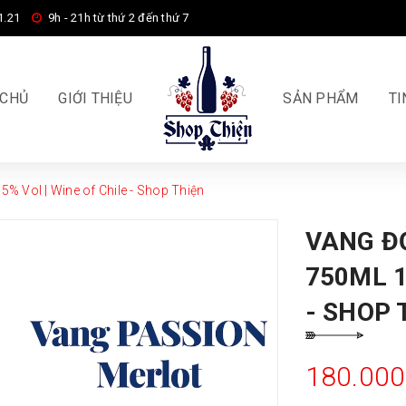
1.21
9h - 21h từ thứ 2 đến thứ 7
 CHỦ
GIỚI THIỆU
SẢN PHẨM
TI
% Vol | Wine of Chile - Shop Thiện
VANG Đ
750ML 1
- SHOP 
180.00