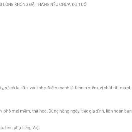
VUI LÒNG KHÔNG ĐẶT HÀNG NẾU CHƯA ĐỦ TUỔI
, sô cô la sữa, vani nhẹ. Điểm mạnh là tannin mềm, vị chát rất mượ
m, phô mai mềm, thịt heo. Dùng hàng ngày, tiệc gia đình, liên hoan bạ
ả, tem phụ tiếng Việt