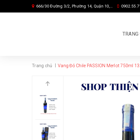
666/30 Đường 3/2, Phường 14, Quận 10, Tp. HCM
0902.55.7
TRANG
|
Trang chủ
Vang Đỏ Chile PASSION Merlot 750ml 13.5