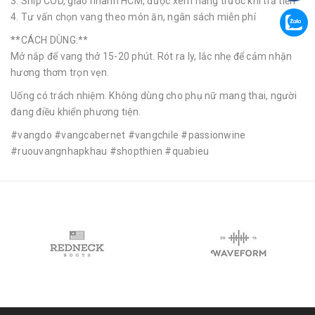
3. Ship COD, giao nhanh HCM, được xem hàng trước khi trả tiền
4. Tư vấn chọn vang theo món ăn, ngân sách miễn phí
**CÁCH DÙNG:**
Mở nắp để vang thở 15-20 phút. Rót ra ly, lắc nhẹ để cảm nhận
hương thơm trọn vẹn.
Uống có trách nhiệm. Không dùng cho phụ nữ mang thai, người
đang điều khiển phương tiện.
#vangdo #vangcabernet #vangchile #passionwine
#ruouvangnhapkhau #shopthien #quabieu