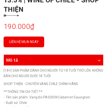
13.5% | WINE OF CHILE - SHOP
THIỆN
190.000₫
LIÊN HỆ MUA NGAY
Mô tả
[18+] SẢN PHẨM DÀNH CHO NGƯỜI TỪ 18 TUỔI TRỞ LÊN. KHÔNG
BÁN CHO NGƯỜI DƯỚI 18 TUỔI
SHOP THIỆN - CHUYÊN VANG CHILE CHÍNH HÃNG
**THÔNG TIN CHI TIẾT:**
- Tên sản phẩm: Vang Đỏ PASSION Cabernet Sauvignon
- Xuất xứ: Chile