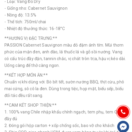
- Loại: Vang Đỏ Dry
- Giống nho: Cabernet Sauvignon
- Nồng độ: 13.5%
- Thể tích: 750ml/chai
- Nhiệt độ thưởng thức: 16-18°C
**HƯƠNG VỊ ĐẶC TRƯNG:**
PASSION Cabernet Sauvignon màu đỏ đậm ánh tím. Mùi thơm
phức của mận đen, anh đào, lá thuốc lá và gỗ sồi nướng. Vang
có cấu trúc đầy đặn, tannin chắc, vị chát tròn trịa, hậu vị kéo dài.
Uống càng để thở càng ngon.
**KẾT HỢP MÓN ĂN:**
Chuẩn vị khi dùng với: Bò bít tết, sườn nướng BBQ, thịt cừu, phô
mai cứng, sô cô la đen. Dùng trong tiệc, họp mặt, biếu sếp, biếu
đối tác đều rất sang.
**CAM KẾT SHOP THIỆN:**
1. 100% vang Chile nhập khẩu chính ngạch, tem phụ, tem QR
đầy đủ
2. Đóng gói hộp carton + xốp chống sốc, bao vỡ cho khách