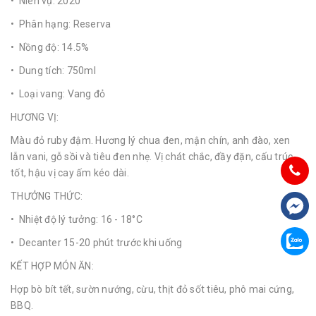
• Niên vụ: 2020
• Phân hạng: Reserva
• Nồng độ: 14.5%
• Dung tích: 750ml
• Loại vang: Vang đỏ
HƯƠNG VỊ:
Màu đỏ ruby đậm. Hương lý chua đen, mận chín, anh đào, xen
lẫn vani, gỗ sồi và tiêu đen nhẹ. Vị chát chắc, đầy đặn, cấu trúc
tốt, hậu vị cay ấm kéo dài.
THƯỞNG THỨC:
• Nhiệt độ lý tưởng: 16 - 18°C
• Decanter 15-20 phút trước khi uống
KẾT HỢP MÓN ĂN:
Hợp bò bít tết, sườn nướng, cừu, thịt đỏ sốt tiêu, phô mai cứng,
BBQ.