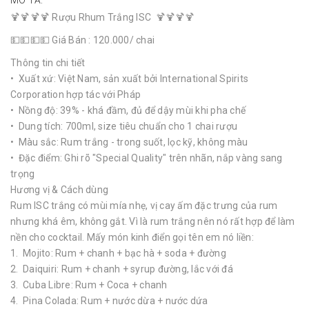
MÔ TẢ:
🍹🍹🍹🍹 Rượu Rhum Trắng ISC 🍹🍹🍹🍹
💵💵💵💵 Giá Bán : 120.000/ chai
Thông tin chi tiết
• Xuất xứ: Việt Nam, sản xuất bởi International Spirits
Corporation hợp tác với Pháp
• Nồng độ: 39% - khá đầm, đủ để dậy mùi khi pha chế
• Dung tích: 700ml, size tiêu chuẩn cho 1 chai rượu
• Màu sắc: Rum trắng - trong suốt, lọc kỹ, không màu
• Đặc điểm: Ghi rõ "Special Quality" trên nhãn, nắp vàng sang
trọng
Hương vị & Cách dùng
Rum ISC trắng có mùi mía nhẹ, vị cay ấm đặc trưng của rum
nhưng khá êm, không gắt. Vì là rum trắng nên nó rất hợp để làm
nền cho cocktail. Mấy món kinh điển gọi tên em nó liền:
1. Mojito: Rum + chanh + bạc hà + soda + đường
2. Daiquiri: Rum + chanh + syrup đường, lắc với đá
3. Cuba Libre: Rum + Coca + chanh
4. Pina Colada: Rum + nước dừa + nước dứa