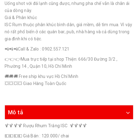
Uống shot với đá lạnh cũng được, nhưng pha chế vẫn là chân ái
của dòng này.
Giá & Phân khúc
ISC Rum thuộc phân khúc bình dân, giá mềm, dễ tìm mua. Vì vậy
nó rất phổ biến ở các quán bar, pub, nhà hàng và cả dùng trong
gia đình khi có tiệc.
📲📲📲Call & Zalo : 0902.557.121
👉👉👉Mua trực tiếp tại shop Thiện: 666/30 Đường 3/2 ,
Phường 14 , Quận 10, Hồ Chí Minh
🚚🚚🚚 Free ship khu vực Hồ Chí Minh
💥💥💥💥 Giao Hàng Toàn Quốc
Mô tả
🍹🍹🍹🍹 Rượu Rhum Trắng ISC 🍹🍹🍹🍹
💵💵💵💵 Giá Bán : 120.000/ chai