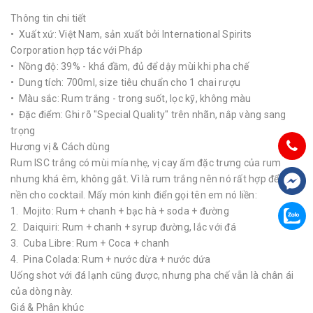
Thông tin chi tiết
• Xuất xứ: Việt Nam, sản xuất bởi International Spirits
Corporation hợp tác với Pháp
• Nồng độ: 39% - khá đầm, đủ để dậy mùi khi pha chế
• Dung tích: 700ml, size tiêu chuẩn cho 1 chai rượu
• Màu sắc: Rum trắng - trong suốt, lọc kỹ, không màu
• Đặc điểm: Ghi rõ "Special Quality" trên nhãn, nắp vàng sang
trọng
Hương vị & Cách dùng
Rum ISC trắng có mùi mía nhẹ, vị cay ấm đặc trưng của rum
nhưng khá êm, không gắt. Vì là rum trắng nên nó rất hợp để làm
nền cho cocktail. Mấy món kinh điển gọi tên em nó liền:
1. Mojito: Rum + chanh + bạc hà + soda + đường
2. Daiquiri: Rum + chanh + syrup đường, lắc với đá
3. Cuba Libre: Rum + Coca + chanh
4. Pina Colada: Rum + nước dừa + nước dứa
Uống shot với đá lạnh cũng được, nhưng pha chế vẫn là chân ái
của dòng này.
Giá & Phân khúc