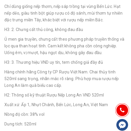
Chỉ dùng giống nếp thơm, nếp sáp trồng tại vùng Bến Lức. Hạt
nếp dẻo, giàu tinh bột giúp rượu có độ sánh, mùi thơm tự nhiên
đặc trưng miền Tây, khác biệt với rượu nếp miền Bắc.
H3: 2. Chưng cất thủ công, không đau đầu
Ủ men gia truyền, chưng cất theo phương pháp truyền thống và
lọc qua than hoạt tính. Cam kết không pha cồn công nghiệp.
Uống êm, vị mượt, hậu ngọt dịu, không gây đau đầu.
H3: 3. Thương hiệu VND uy tín, tem chống giả đầy đủ
Hàng chính hãng Công ty CP Rượu Việt Nam. Chai thủy tinh
520ml sang trọng, nhãn mác rõ ràng. Phù hợp mua rượu nếp
Long An làm quà biếu cao cấp.
H2: Thông số kỹ thuật Rượu Nếp Long An VND 520ml
Xuất xứ: Ấp 1, Nhựt Chánh, Bến Lức, Long An, Việt Nam
Nồng độ cồn: 38% vol
Dung tích: 520ml