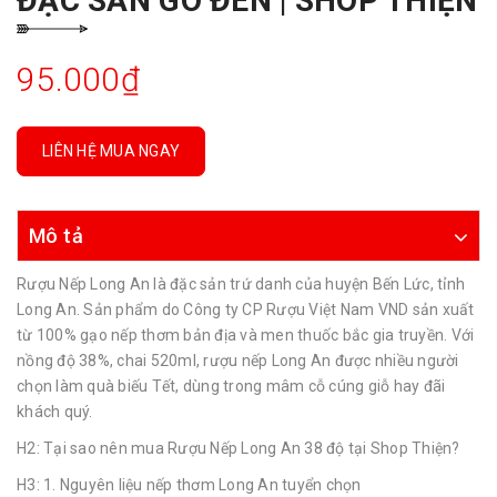
ĐẶC SẢN GÒ ĐEN | SHOP THIỆN
95.000₫
LIÊN HỆ MUA NGAY
Mô tả
Rượu Nếp Long An là đặc sản trứ danh của huyện Bến Lức, tỉnh
Long An. Sản phẩm do Công ty CP Rượu Việt Nam VND sản xuất
từ 100% gạo nếp thơm bản địa và men thuốc bắc gia truyền. Với
nồng độ 38%, chai 520ml, rượu nếp Long An được nhiều người
chọn làm quà biếu Tết, dùng trong mâm cỗ cúng giỗ hay đãi
khách quý.
H2: Tại sao nên mua Rượu Nếp Long An 38 độ tại Shop Thiện?
H3: 1. Nguyên liệu nếp thơm Long An tuyển chọn