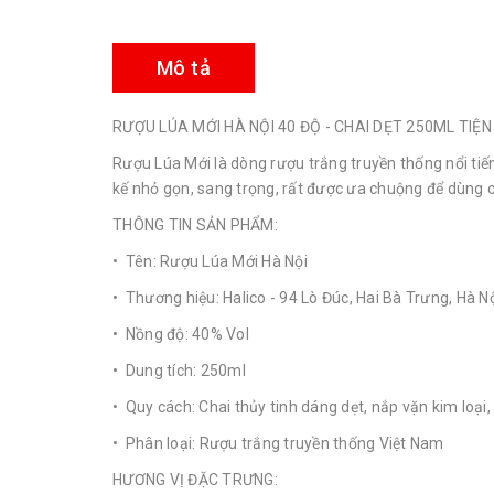
Mô tả
RƯỢU LÚA MỚI HÀ NỘI 40 ĐỘ - CHAI DẸT 250ML TIỆN
Rượu Lúa Mới là dòng rượu trắng truyền thống nổi tiến
kế nhỏ gọn, sang trọng, rất được ưa chuộng để dùng 
THÔNG TIN SẢN PHẨM:
• Tên: Rượu Lúa Mới Hà Nội
• Thương hiệu: Halico - 94 Lò Đúc, Hai Bà Trưng, Hà N
• Nồng độ: 40% Vol
• Dung tích: 250ml
• Quy cách: Chai thủy tinh dáng dẹt, nắp vặn kim loại
• Phân loại: Rượu trắng truyền thống Việt Nam
HƯƠNG VỊ ĐẶC TRƯNG: