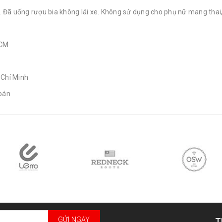
n. Đã uống rượu bia không lái xe. Không sử dụng cho phụ nữ mang thai,
HCM
 Chí Minh
toán
GỬI NGAY
T