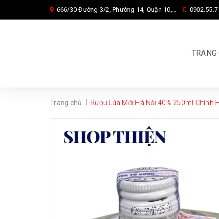
666/30 Đường 3/2, Phường 14, Quận 10, Tp. HCM
0902.55.7
TRANG
|
Trang chủ
Rượu Lúa Mới Hà Nội 40% 250ml-Chính 