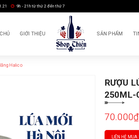
1.21
9h - 21h từ thứ 2 đến thứ 7
 CHỦ
GIỚI THIỆU
SẢN PHẨM
TI
Hãng Halico
RƯỢU LÚ
250ML-
70.000₫
LIÊN HỆ MUA