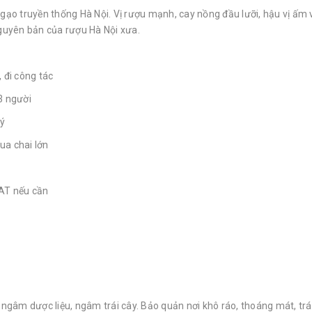
o truyền thống Hà Nội. Vị rượu mạnh, cay nồng đầu lưỡi, hậu vị ấm v
nguyên bản của rượu Hà Nội xưa.
, đi công tác
3 người
lý
ua chai lớn
VAT nếu cần
 ngâm dược liệu, ngâm trái cây. Bảo quản nơi khô ráo, thoáng mát, trá