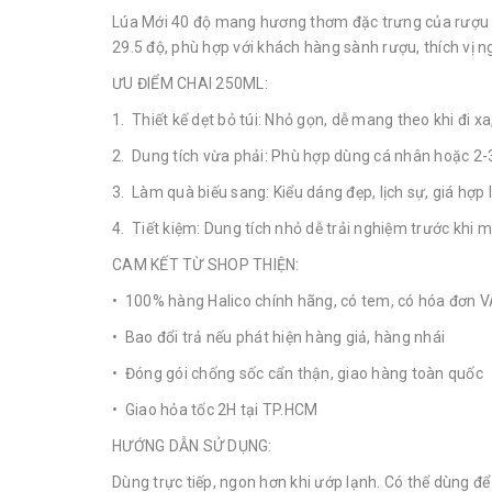
Lúa Mới 40 độ mang hương thơm đặc trưng của rượu gạ
29.5 độ, phù hợp với khách hàng sành rượu, thích vị 
ƯU ĐIỂM CHAI 250ML:
1. Thiết kế dẹt bỏ túi: Nhỏ gọn, dễ mang theo khi đi xa
2. Dung tích vừa phải: Phù hợp dùng cá nhân hoặc 2-
3. Làm quà biếu sang: Kiểu dáng đẹp, lịch sự, giá hợp 
4. Tiết kiệm: Dung tích nhỏ dễ trải nghiệm trước khi m
CAM KẾT TỪ SHOP THIỆN:
• 100% hàng Halico chính hãng, có tem, có hóa đơn 
• Bao đổi trả nếu phát hiện hàng giả, hàng nhái
• Đóng gói chống sốc cẩn thận, giao hàng toàn quốc
• Giao hỏa tốc 2H tại TP.HCM
HƯỚNG DẪN SỬ DỤNG:
Dùng trực tiếp, ngon hơn khi ướp lạnh. Có thể dùng để