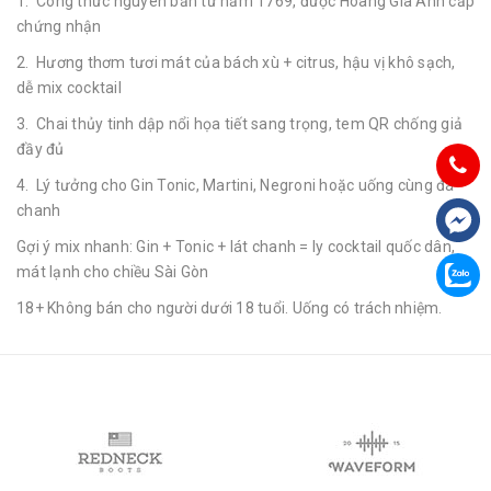
1. Công thức nguyên bản từ năm 1769, được Hoàng Gia Anh cấp
chứng nhận
2. Hương thơm tươi mát của bách xù + citrus, hậu vị khô sạch,
dễ mix cocktail
3. Chai thủy tinh dập nổi họa tiết sang trọng, tem QR chống giả
đầy đủ
4. Lý tưởng cho Gin Tonic, Martini, Negroni hoặc uống cùng đá
chanh
Gợi ý mix nhanh: Gin + Tonic + lát chanh = ly cocktail quốc dân,
mát lạnh cho chiều Sài Gòn
18+ Không bán cho người dưới 18 tuổi. Uống có trách nhiệm.