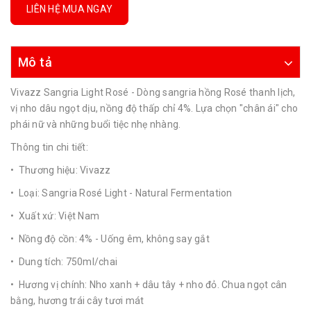
LIÊN HỆ MUA NGAY
Mô tả
Vivazz Sangria Light Rosé - Dòng sangria hồng Rosé thanh lịch,
vị nho dâu ngọt dịu, nồng độ thấp chỉ 4%. Lựa chọn "chân ái" cho
phái nữ và những buổi tiệc nhẹ nhàng.
Thông tin chi tiết:
• Thương hiệu: Vivazz
• Loại: Sangria Rosé Light - Natural Fermentation
• Xuất xứ: Việt Nam
• Nồng độ cồn: 4% - Uống êm, không say gắt
• Dung tích: 750ml/chai
• Hương vị chính: Nho xanh + dâu tây + nho đỏ. Chua ngọt cân
bằng, hương trái cây tươi mát