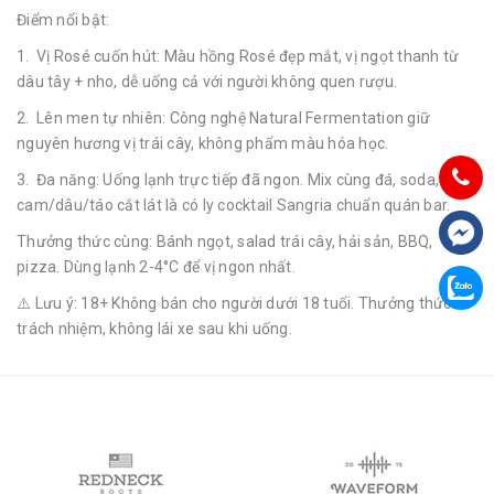
Điểm nổi bật:
1. Vị Rosé cuốn hút: Màu hồng Rosé đẹp mắt, vị ngọt thanh từ
dâu tây + nho, dễ uống cả với người không quen rượu.
2. Lên men tự nhiên: Công nghệ Natural Fermentation giữ
nguyên hương vị trái cây, không phẩm màu hóa học.
3. Đa năng: Uống lạnh trực tiếp đã ngon. Mix cùng đá, soda, 7up,
cam/dâu/táo cắt lát là có ly cocktail Sangria chuẩn quán bar.
Thưởng thức cùng: Bánh ngọt, salad trái cây, hải sản, BBQ,
pizza. Dùng lạnh 2-4°C để vị ngon nhất.
⚠️ Lưu ý: 18+ Không bán cho người dưới 18 tuổi. Thưởng thức có
trách nhiệm, không lái xe sau khi uống.